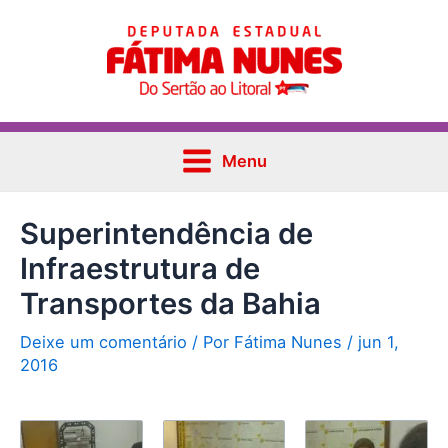
Ir
Post
Main
para
navigation
Menu
o
conteúdo
Menu
Superintendência de
Infraestrutura de
Transportes da Bahia
Deixe um comentário
/ Por
Fátima Nunes
/
jun 1,
2016