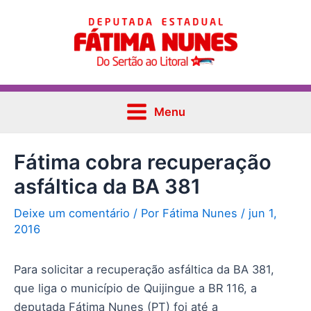
Ir
Post
Main
para
navigation
Menu
o
conteúdo
Menu
Fátima cobra recuperação
asfáltica da BA 381
Deixe um comentário
/ Por
Fátima Nunes
/
jun 1,
2016
Para solicitar a recuperação asfáltica da BA 381,
que liga o município de Quijingue a BR 116, a
deputada Fátima Nunes (PT) foi até a