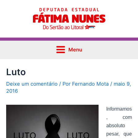
Ir
Post
Main
para
navigation
Menu
o
conteúdo
Menu
Luto
Deixe um comentário
/ Por
Fernando Mota
/
maio 9,
2016
Informamos
, com
absoluto
pesar, que