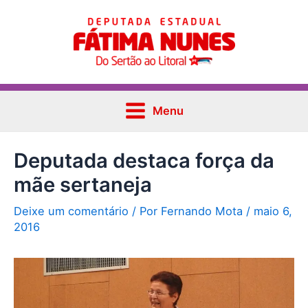
Ir
Post
Main
para
navigation
Menu
o
conteúdo
Menu
Deputada destaca força da
mãe sertaneja
Deixe um comentário
/ Por
Fernando Mota
/
maio 6,
2016