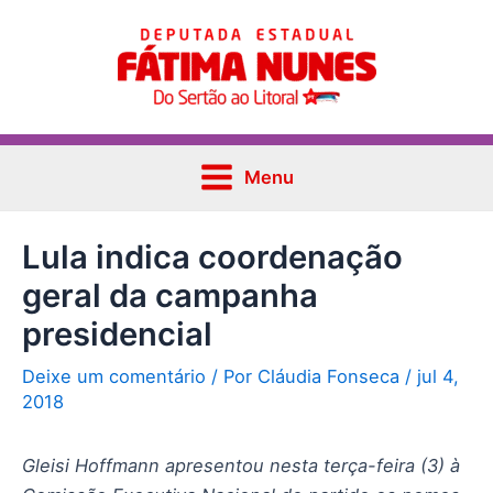
Ir
Post
Main
para
navigation
Menu
o
conteúdo
Menu
Lula indica coordenação
geral da campanha
presidencial
Deixe um comentário
/ Por
Cláudia Fonseca
/
jul 4,
2018
Gleisi Hoffmann apresentou nesta terça-feira (3) à