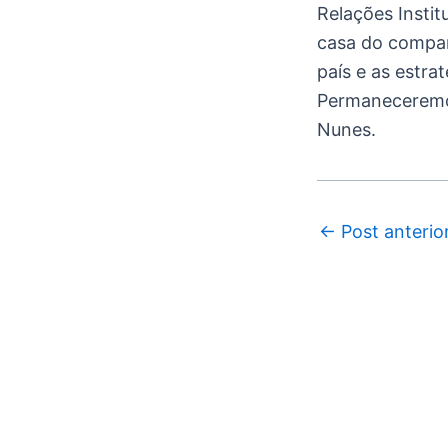
Relações Instit
casa do compan
país e as estra
Permaneceremos
Nunes.
←
Post anterio