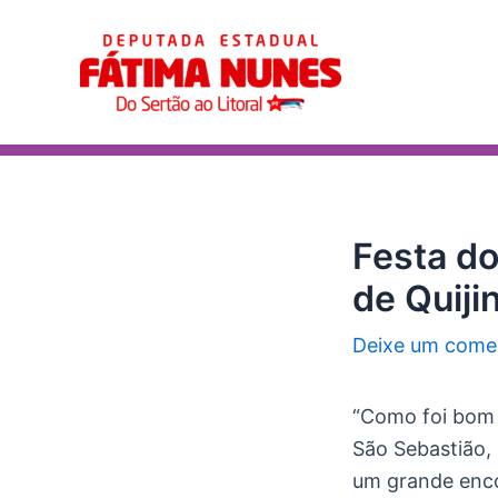
Ir
Post
para
navigation
o
conteúdo
Festa d
de Quiji
Deixe um come
“Como foi bom p
São Sebastião, 
um grande encon