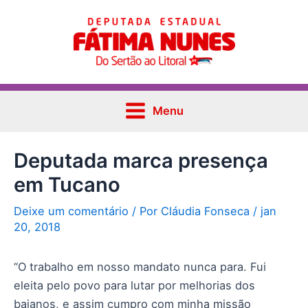
Ir
Post
Main
para
navigation
Menu
o
conteúdo
Menu
Deputada marca presença
em Tucano
Deixe um comentário
/ Por
Cláudia Fonseca
/
jan
20, 2018
“O trabalho em nosso mandato nunca para. Fui
eleita pelo povo para lutar por melhorias dos
baianos, e assim cumpro com minha missão