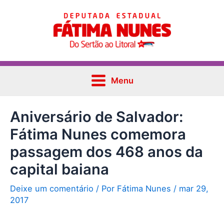
Ir
Post
Main
para
navigation
Menu
o
conteúdo
Menu
Aniversário de Salvador:
Fátima Nunes comemora
passagem dos 468 anos da
capital baiana
Deixe um comentário
/ Por
Fátima Nunes
/
mar 29,
2017