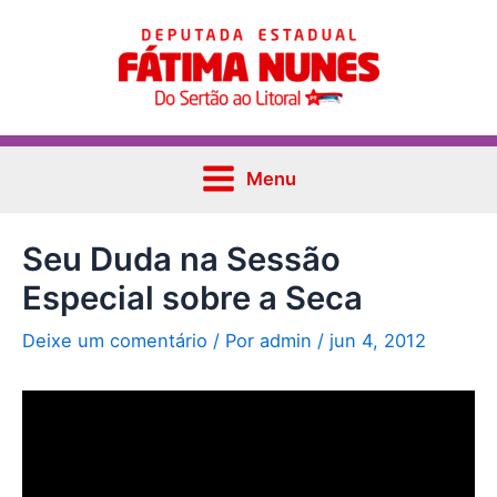
Ir
Post
Main
para
navigation
Menu
o
conteúdo
Menu
Seu Duda na Sessão
Especial sobre a Seca
Deixe um comentário
/ Por
admin
/
jun 4, 2012