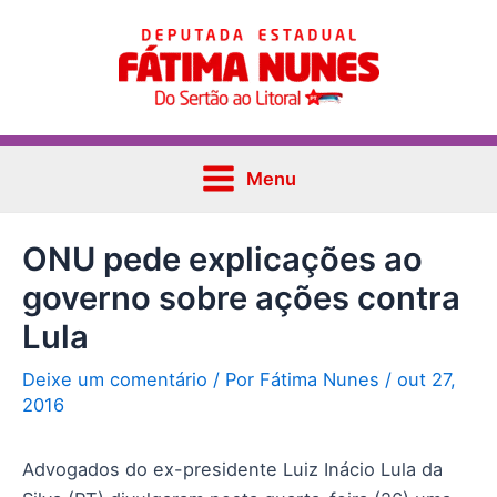
Ir
Post
Main
para
navigation
Menu
o
conteúdo
Menu
ONU pede explicações ao
governo sobre ações contra
Lula
Deixe um comentário
/ Por
Fátima Nunes
/
out 27,
2016
Advogados do ex-presidente Luiz Inácio Lula da