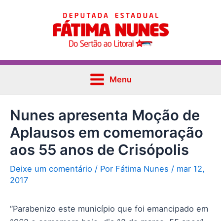
Ir
Post
Main
para
navigation
Menu
o
conteúdo
Menu
Nunes apresenta Moção de
Aplausos em comemoração
aos 55 anos de Crisópolis
Deixe um comentário
/ Por
Fátima Nunes
/
mar 12,
2017
“Parabenizo este município que foi emancipado em