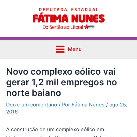
Ir
Post
Main
para
navigation
Menu
o
conteúdo
Menu
Novo complexo eólico vai
gerar 1,2 mil empregos no
norte baiano
Deixe um comentário
/ Por
Fátima Nunes
/
ago 25,
2016
A construção de um complexo eólico em