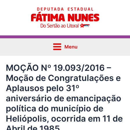
Ir
Post
Main
para
navigation
Menu
o
conteúdo
Menu
MOÇÃO Nº 19.093/2016 –
Moção de Congratulações e
Aplausos pelo 31º
aniversário de emancipação
política do município de
Heliópolis, ocorrida em 11 de
Abril de 1985