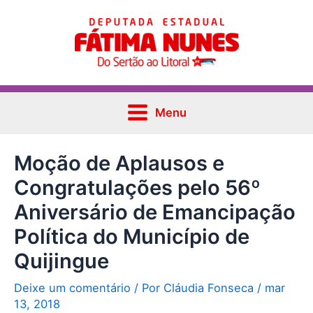
Ir
Post
Main
para
navigation
Menu
o
conteúdo
Menu
Moção de Aplausos e
Congratulações pelo 56º
Aniversário de Emancipação
Política do Município de
Quijingue
Deixe um comentário
/ Por
Cláudia Fonseca
/
mar
13, 2018