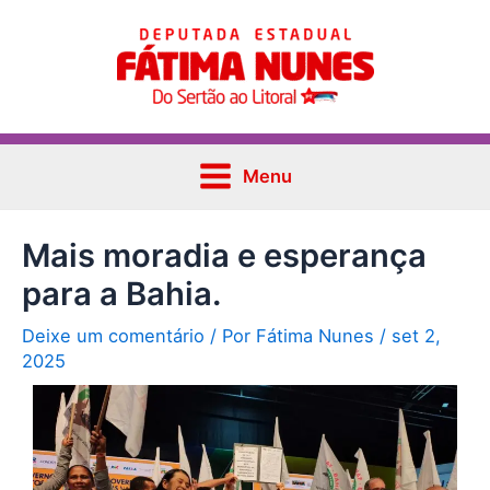
Ir
Post
Main
para
navigation
Menu
o
conteúdo
Menu
Mais moradia e esperança
para a Bahia.
Deixe um comentário
/ Por
Fátima Nunes
/
set 2,
2025