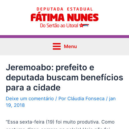
Ir
Post
Main
para
navigation
Menu
o
conteúdo
Menu
Jeremoabo: prefeito e
deputada buscam benefícios
para a cidade
Deixe um comentário
/ Por
Cláudia Fonseca
/
jan
19, 2018
“Essa sexta-feira (19) foi muito produtiva. Como