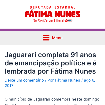
Ir
Post
Main
para
navigation
Menu
o
conteúdo
Menu
Jaguarari completa 91 anos
de emancipação política e é
lembrada por Fátima Nunes
Deixe um comentário
/ Por
Fátima Nunes
/
ago 6,
2017
O município de Jaguarari comemora neste domingo