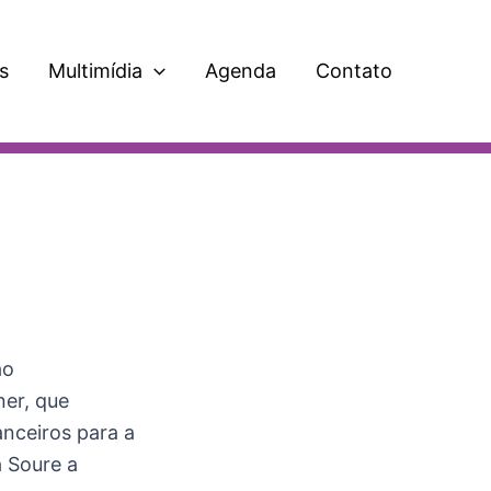
s
Multimídia
Agenda
Contato
ao
er, que
anceiros para a
a Soure a