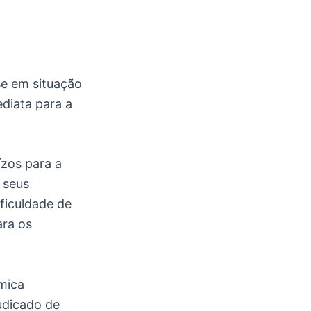
se em situação
diata para a
ízos para a
r seus
ificuldade de
ara os
âmica
udicado de