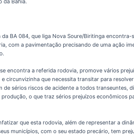
o da Bahia.
a da BA 084, que liga Nova Soure/Biritinga encontra-
ria, com a pavimentação precisando de uma ação ime
o.
e encontra a referida rodovia, promove vários preju
 e circunvizinha que necessita transitar para resolve
 de sérios riscos de acidente a todos transeuntes, d
produção, o que traz sérios prejuízos econômicos p
fatizar que esta rodovia, além de representar a din
eus municípios, com o seu estado precário, tem prej