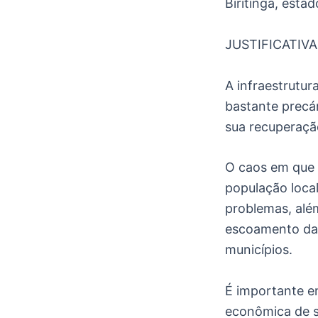
Biritinga, estad
JUSTIFICATIVA
A infraestrutur
bastante precá
sua recuperaçã
O caos em que s
população local
problemas, além
escoamento da 
municípios.
É importante en
econômica de s