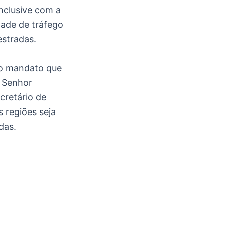
inclusive com a
dade de tráfego
estradas.
do mandato que
o Senhor
cretário de
s regiões seja
das.