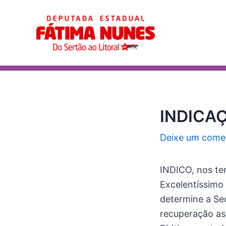
Ir
Post
para
navigation
o
conteúdo
INDICAÇ
Deixe um come
INDICO, nos te
Excelentíssimo
determine a Sec
recuperação asf