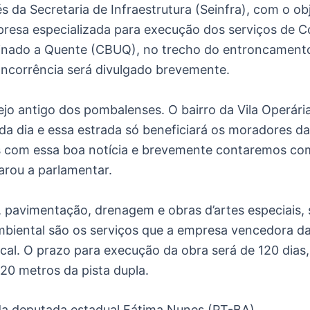
vés da Secretaria de Infraestrutura (Seinfra), com o ob
presa especializada para execução dos serviços de 
nado a Quente (CBUQ), no trecho do entroncamento
ncorrência será divulgado brevemente.
ejo antigo dos pombalenses. O bairro da Vila Operár
a dia e essa estrada só beneficiará os moradores da
s com essa boa notícia e brevemente contaremos co
larou a parlamentar.
 pavimentação, drenagem e obras d’artes especiais, s
iental são os serviços que a empresa vencedora da 
ocal. O prazo para execução da obra será de 120 dias
20 metros da pista dupla.
a deputada estadual Fátima Nunes (PT-BA)