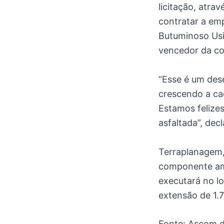
licitação, atra
contratar a em
Butuminoso Usi
vencedor da co
“Esse é um des
crescendo a cad
Estamos felize
asfaltada”, dec
Terraplanagem,
componente amb
executará no l
extensão de 1.7
Fonte: Ascom d