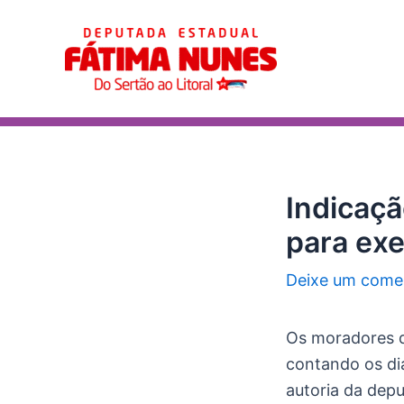
Ir
Post
para
navigation
o
conteúdo
Indicaçã
para ex
Deixe um come
Os moradores da
contando os dia
autoria da dep