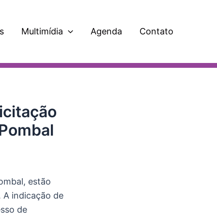
s
Multimídia
Agenda
Contato
icitação
 Pombal
Pombal, estão
. A indicação de
esso de