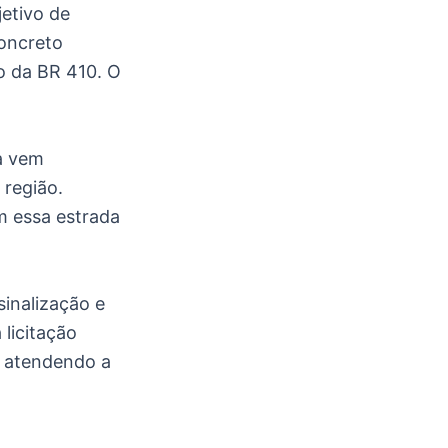
jetivo de
Concreto
 da BR 410. O
ia vem
 região.
m essa estrada
inalização e
licitação
, atendendo a