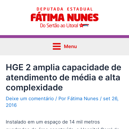
Ir
Post
Main
para
navigation
Menu
o
conteúdo
Menu
HGE 2 amplia capacidade de
atendimento de média e alta
complexidade
Deixe um comentário
/ Por
Fátima Nunes
/
set 26,
2016
Instalado em um espaço de 14 mil metros