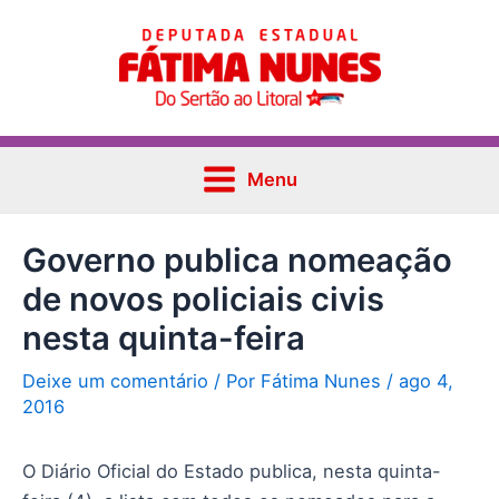
Ir
Post
Main
para
navigation
Menu
o
conteúdo
Menu
Governo publica nomeação
de novos policiais civis
nesta quinta-feira
Deixe um comentário
/ Por
Fátima Nunes
/
ago 4,
2016
O Diário Oficial do Estado publica, nesta quinta-