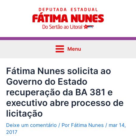
Ir
Post
Main
para
navigation
Menu
o
conteúdo
Menu
Fátima Nunes solicita ao
Governo do Estado
recuperação da BA 381 e
executivo abre processo de
licitação
Deixe um comentário
/ Por
Fátima Nunes
/
mar 14,
2017