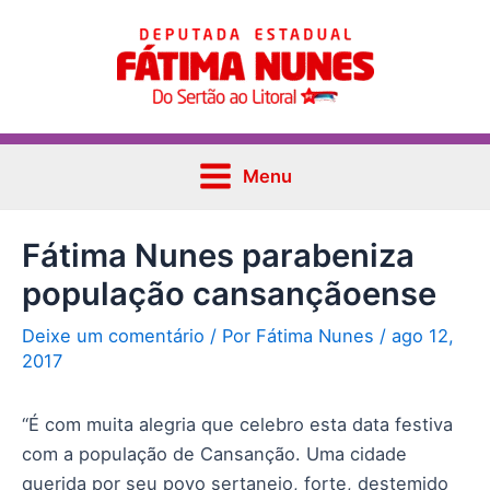
Ir
Post
Main
para
navigation
Menu
o
conteúdo
Menu
Fátima Nunes parabeniza
população cansançãoense
Deixe um comentário
/ Por
Fátima Nunes
/
ago 12,
2017
“É com muita alegria que celebro esta data festiva
com a população de Cansanção. Uma cidade
querida por seu povo sertanejo, forte, destemido