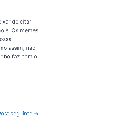
ixar de citar
 hoje. Os memes
nossa
smo assim, não
lobo faz com o
Post seguinte
→