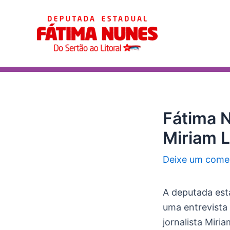
Ir
Post
para
navigation
o
conteúdo
Fátima N
Miriam L
Deixe um come
A deputada est
uma entrevista 
jornalista Miri