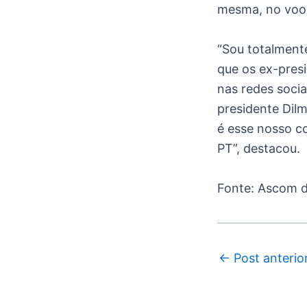
mesma, no voo e
“Sou totalmente
que os ex-pres
nas redes socia
presidente Dil
é esse nosso c
PT”, destacou.
Fonte: Ascom d
←
Post anterio