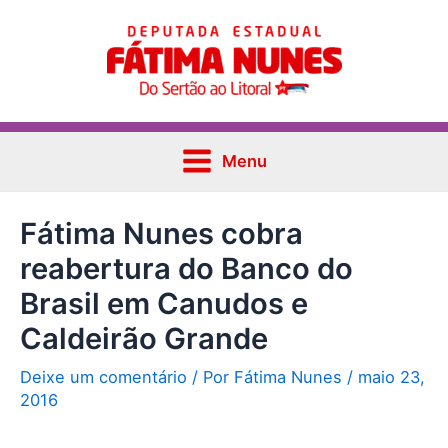
Ir
Post
Main
para
navigation
Menu
o
conteúdo
Menu
Fátima Nunes cobra
reabertura do Banco do
Brasil em Canudos e
Caldeirão Grande
Deixe um comentário
/ Por
Fátima Nunes
/
maio 23,
2016