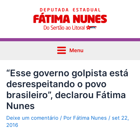
Ir
Post
Main
para
navigation
Menu
o
conteúdo
Menu
“Esse governo golpista está
desrespeitando o povo
brasileiro”, declarou Fátima
Nunes
Deixe um comentário
/ Por
Fátima Nunes
/
set 22,
2016