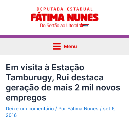
Ir
Post
Main
para
navigation
Menu
o
conteúdo
Menu
Em visita à Estação
Tamburugy, Rui destaca
geração de mais 2 mil novos
empregos
Deixe um comentário
/ Por
Fátima Nunes
/
set 6,
2016