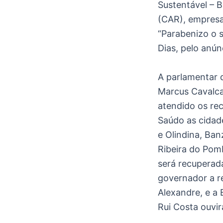
Sustentável – 
(CAR), empresa
“Parabenizo o s
Dias, pelo anúnc
A parlamentar d
Marcus Cavalca
atendido os re
Saúdo as cidade
e Olindina, Ban
Ribeira do Pom
será recuperada
governador a r
Alexandre, e a 
Rui Costa ouvir