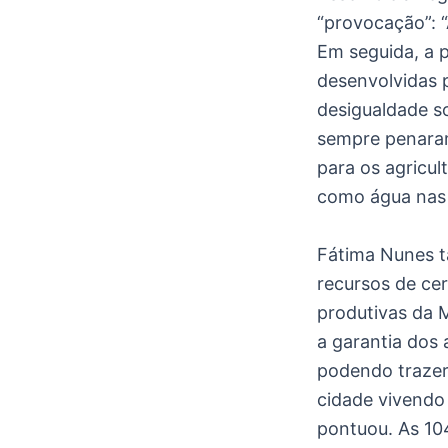
“provocação”: “
Em seguida, a 
desenvolvidas 
desigualdade soc
sempre penaram
para os agricul
como água nas c
Fátima Nunes t
recursos de cer
produtivas da M
a garantia dos 
podendo trazer
cidade vivendo
pontuou. As 10