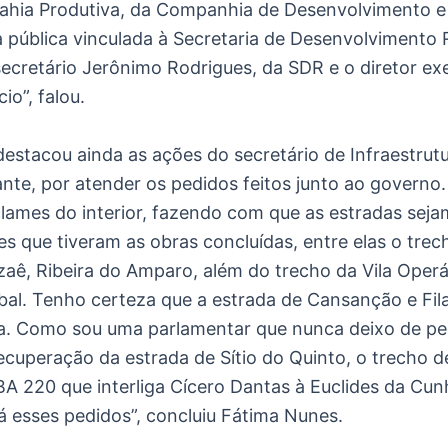
Bahia Produtiva, da Companhia de Desenvolvimento e
 pública vinculada à Secretaria de Desenvolvimento 
ecretário Jerônimo Rodrigues, da SDR e o diretor ex
io”, falou.
estacou ainda as ações do secretário de Infraestrutu
nte, por atender os pedidos feitos junto ao governo.
clames do interior, fazendo com que as estradas sej
s que tiveram as obras concluídas, entre elas o trec
zaê, Ribeira do Amparo, além do trecho da Vila Operá
bal. Tenho certeza que a estrada de Cansanção e Fil
. Como sou uma parlamentar que nunca deixo de pedir
ecuperação da estrada de Sítio do Quinto, o trecho d
BA 220 que interliga Cícero Dantas à Euclides da Cunh
á esses pedidos”, concluiu Fátima Nunes.