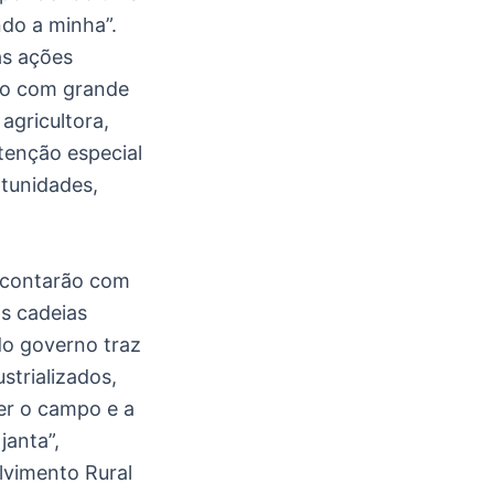
ndo a minha”.
as ações
mpo com grande
 agricultora,
tenção especial
rtunidades,
 contarão com
às cadeias
do governo traz
strializados,
er o campo e a
janta”,
lvimento Rural