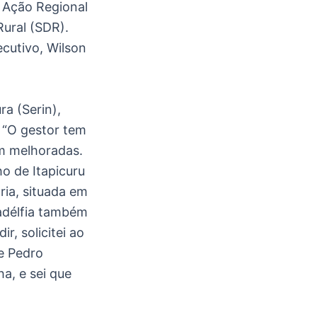
 Ação Regional
Rural (SDR).
ecutivo, Wilson
ra (Serin),
 “O gestor tem
am melhoradas.
ho de Itapicuru
ria, situada em
adélfia também
, solicitei ao
e Pedro
a, e sei que