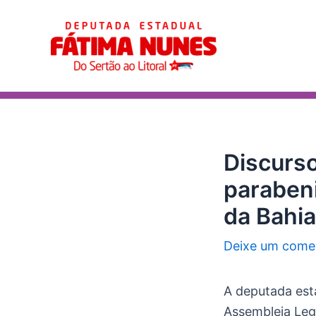
Ir
Post
para
navigation
o
conteúdo
Discurso
parabeni
da Bahia
Deixe um come
A deputada esta
Assembleia Legi