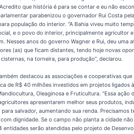
Acredito que história é para se contar e eu não esco
parlamentar parabenizou o governador Rui Costa pel
para população do interior. “A Bahia viveu muito te
ial, e o povo do interior, principalmente agricultor e
. Nesses anos do governo Wagner e Rui, deu uma a
tores (as) que ficam distantes, tendo hoje novas opo
isternas, na torneira, para produção”, declarou.
ambém destacou as associações e cooperativas que
ca de R$ 40 milhões investidos em projetos ligados 
andiocultura, Oleaginosa e Fruticultura. “Essa ação 
agricultores apresentarem melhor seus produtos, indu
 para salvador, aumentando sua renda. Precisamos t
 com dignidade. Se o campo não planta a cidade não 
4 entidades serão atendidas pelo projeto de Desenvo