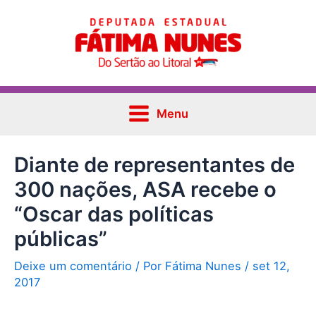
Ir
Post
Main
para
navigation
Menu
o
conteúdo
Menu
Diante de representantes de
300 nações, ASA recebe o
“Oscar das políticas
públicas”
Deixe um comentário
/ Por
Fátima Nunes
/
set 12,
2017