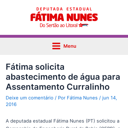
Ir
Post
Main
para
navigation
Menu
o
conteúdo
Menu
Fátima solicita
abastecimento de água para
Assentamento Curralinho
Deixe um comentário
/ Por
Fátima Nunes
/
jun 14,
2016
A deputada estadual Fátima Nunes (PT) solicitou a