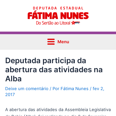
Ir
Post
Main
para
navigation
Menu
o
conteúdo
Menu
Deputada participa da
abertura das atividades na
Alba
Deixe um comentário
/ Por
Fátima Nunes
/
fev 2,
2017
A abertura das atividades da Assembleia Legislativa