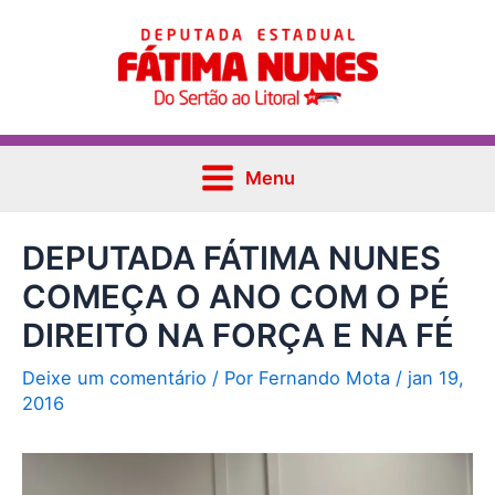
Ir
Post
Main
para
navigation
Menu
o
conteúdo
Menu
DEPUTADA FÁTIMA NUNES
COMEÇA O ANO COM O PÉ
DIREITO NA FORÇA E NA FÉ
Deixe um comentário
/ Por
Fernando Mota
/
jan 19,
2016