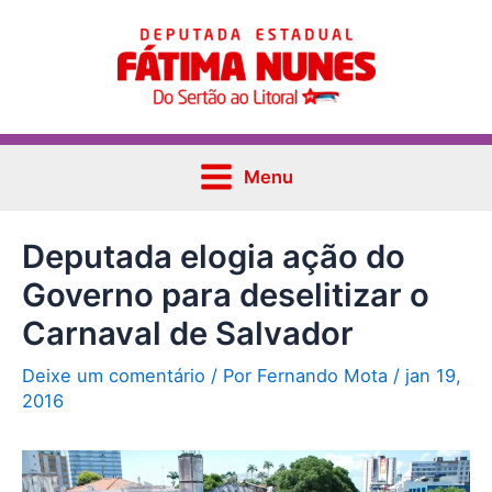
Ir
Post
Main
para
navigation
Menu
o
conteúdo
Menu
Deputada elogia ação do
Governo para deselitizar o
Carnaval de Salvador
Deixe um comentário
/ Por
Fernando Mota
/
jan 19,
2016