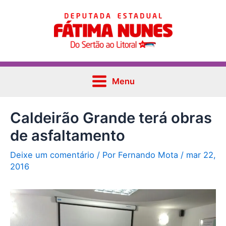
Ir
Post
Main
para
navigation
Menu
o
conteúdo
Menu
Caldeirão Grande terá obras
de asfaltamento
Deixe um comentário
/ Por
Fernando Mota
/
mar 22,
2016