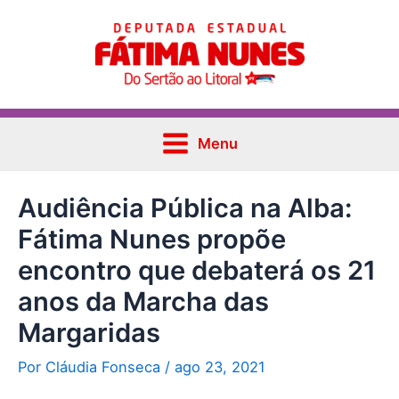
Ir
Post
Main
para
navigation
Menu
o
conteúdo
Menu
Audiência Pública na Alba:
Fátima Nunes propõe
encontro que debaterá os 21
anos da Marcha das
Margaridas
Por
Cláudia Fonseca
/
ago 23, 2021