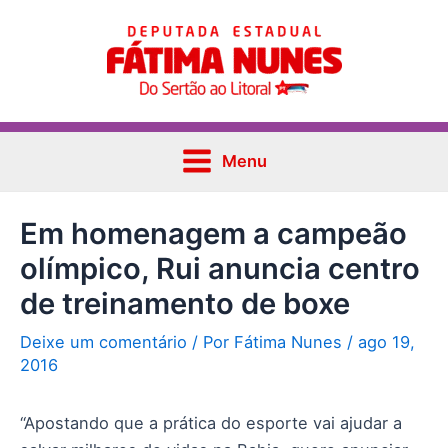
Ir
Post
Main
para
navigation
Menu
o
conteúdo
Menu
Em homenagem a campeão
olímpico, Rui anuncia centro
de treinamento de boxe
Deixe um comentário
/ Por
Fátima Nunes
/
ago 19,
2016
“Apostando que a prática do esporte vai ajudar a