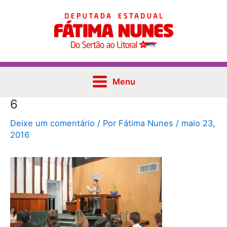
Ir
Post
Main
para
navigation
Menu
o
conteúdo
Menu
6
Deixe um comentário
/ Por
Fátima Nunes
/
maio 23,
2016