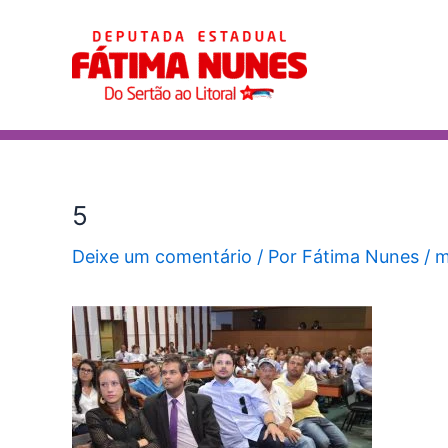
Ir
Post
para
navigation
o
conteúdo
5
Deixe um comentário
/ Por
Fátima Nunes
/
m