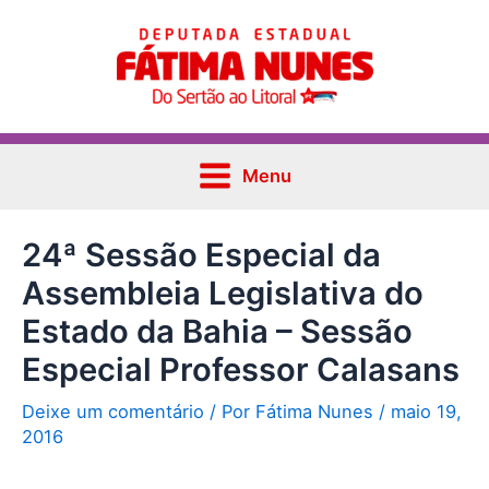
Ir
Post
Main
para
navigation
Menu
o
conteúdo
Menu
24ª Sessão Especial da
Assembleia Legislativa do
Estado da Bahia – Sessão
Especial Professor Calasans
Deixe um comentário
/ Por
Fátima Nunes
/
maio 19,
2016