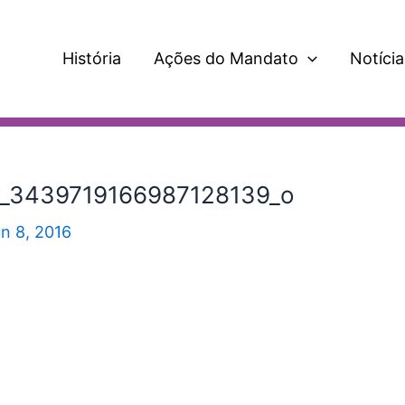
História
Ações do Mandato
Notícia
_3439719166987128139_o
un 8, 2016