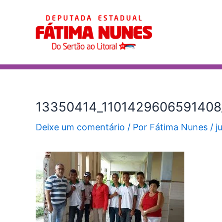
Ir
Post
para
navigation
o
conteúdo
13350414_1101429606591408
Deixe um comentário
/ Por
Fátima Nunes
/
j