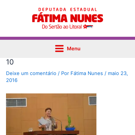
Ir
Post
Main
para
navigation
Menu
o
conteúdo
Menu
10
Deixe um comentário
/ Por
Fátima Nunes
/
maio 23,
2016