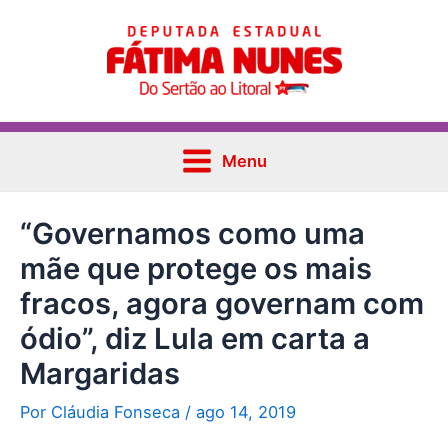
Ir
Post
Main
para
navigation
Menu
o
conteúdo
Menu
“Governamos como uma
mãe que protege os mais
fracos, agora governam com
ódio”, diz Lula em carta a
Margaridas
Por
Cláudia Fonseca
/
ago 14, 2019